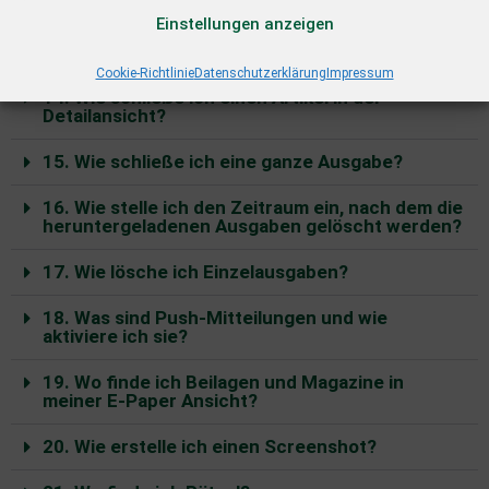
Einstellungen anzeigen
13. Wie kann ich Bildergalerien in meinem E-
Paper anschauen?
Cookie-Richtlinie
Datenschutzerklärung
Impressum
14. Wie schließe ich einen Artikel in der
Detailansicht?
15. Wie schließe ich eine ganze Ausgabe?
16. Wie stelle ich den Zeitraum ein, nach dem die
heruntergeladenen Ausgaben gelöscht werden?
17. Wie lösche ich Einzelausgaben?
18. Was sind Push-Mitteilungen und wie
aktiviere ich sie?
19. Wo finde ich Beilagen und Magazine in
meiner E-Paper Ansicht?
20. Wie erstelle ich einen Screenshot?