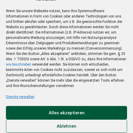
4. Ist die App kostenpflichtig?
Wenn Sie unsere Webseite nutzen, kann Ihre Systemsoftware
Informationen in Form von Cookies oder anderen Technologien von uns
5. Wo finde ich die aktuellen Nachrichten?
und Dritten abrufen oder speichern, um z.B. die gewünschte Funktion der
Website zu gewährleisten. Durch diese Informationen werden Sie nicht
direkt identifiziert. Die Informationen (z.B. IP-Adresse) nutzen wir, um
6. Wo finde ich das Archiv?
personalisierte Werbung anzuzeigen, mit Hilfe von Nutzungsanalyse
Erkenntnisse über Zielgruppen und Produktentwicklungen zu gewinnen
7. Kann ich das E-Paper auch offline lesen?
sowie den Erfolg unseres Marketings zu messen (Conversionmessung).
Wenn Sie den Button „Alles akzeptieren“ anklicken, stimmen Sie gem. § 25
8. Wie navigiere ich innerhalb der E-Paper-
Abs. 1 TDDDG sowie Art. 6 Abs. 1 lit. a DSGVO zu, dass Ihre Informationen
Ausgabe?
wie beschrieben
verwendet werden. Sie können sich entscheiden,
bestimmte Arten von Cookies nicht zuzulassen, soweit es sich nicht um
(technisch) unbedingt erforderliche Cookies handelt. Über den Button
9. Wie kann ich die Schriftgröße ändern?
„Dienste verwalten“ können Sie mehr über die eingesetzten Tools erfahren
und Ihre Wunscheinstellungen vornehmen.
10. Kann ich Nachrichteninhalte auch
ausdrucken?
Dienste verwalten
11. Wie kann ich mir Artikel vorlesen lassen?
Alles akzeptieren
12. Kann ich innerhalb der Detailansicht weitere
Artikel lesen, ohne diese Darstellung verlassen
Ablehnen
zu müssen?