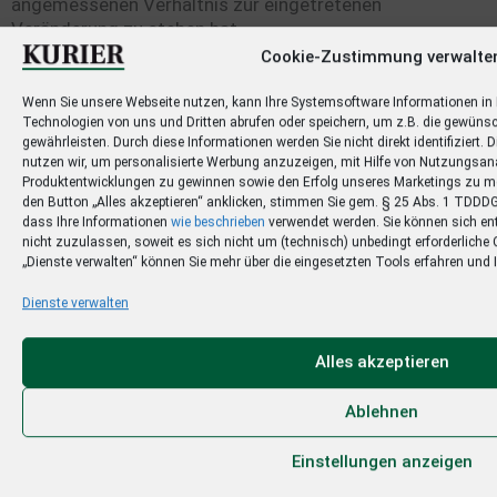
angemessenen Verhältnis zur eingetretenen
Veränderung zu stehen hat.
Anpassungen des Abonnementpreises werden vor ihrer
Cookie-Zustimmung verwalte
Wirksamkeit in der Printausgabe der Zeitung(en)
Nordbayerischer Kurier und/oder in der digitalen
Wenn Sie unsere Webseite nutzen, kann Ihre Systemsoftware Informationen in
Technologien von uns und Dritten abrufen oder speichern, um z.B. die gewünsc
Ausgabe der Zeitung(en) Nordbayerischer Kurier
gewährleisten. Durch diese Informationen werden Sie nicht direkt identifiziert. 
und/oder unter www.kurier.de/abo angekündigt.
nutzen wir, um personalisierte Werbung anzuzeigen, mit Hilfe von Nutzungsan
Einzelbenachrichtigungen sind nicht möglich. Der
Produktentwicklungen zu gewinnen sowie den Erfolg unseres Marketings zu 
Abonnementpreis ist für den Zeitraum der
den Button „Alles akzeptieren“ anklicken, stimmen Sie gem. § 25 Abs. 1 TDDDG 
Vorausberechnung garantiert und kann nicht erhöht
dass Ihre Informationen
wie beschrieben
verwendet werden. Sie können sich en
nicht zuzulassen, soweit es sich nicht um (technisch) unbedingt erforderliche
werden. Bei Preiserhöhungen steht dem Abonnenten auf
„Dienste verwalten“ können Sie mehr über die eingesetzten Tools erfahren un
den Zeitpunkt des Wirksamwerdens der Preiserhöhung
ein Sonderkündigungsrecht zu. Auf ein bestehendes
Dienste verwalten
Sonderkündigungsrecht wird der Abonnent gesondert
hingewiesen. Die Kündigung muss dem Verlag innerhalb
Alles akzeptieren
eines Monats ab Mitteilung der Preiserhöhung zugehen.
Zwischenzeitlich erfolgter Leistungsaustausch wird
Ablehnen
nicht rückabgewickelt.
4.2.5. Ggf. angebotene ermäßigte Bezugspreise für
Einstellungen anzeigen
Studierende können nur nach Vorlage einer gültigen
Immatrikulationsbescheinigung eingeräumt werden.