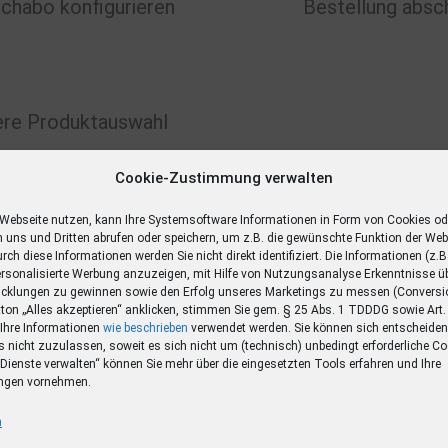
chabo konfigurieren
Bestellung absc
re Produktauswahl
Cookie-Zustimmung verwalten
Webseite nutzen, kann Ihre Systemsoftware Informationen in Form von Cookies od
 uns und Dritten abrufen oder speichern, um z.B. die gewünschte Funktion der Web
rch diese Informationen werden Sie nicht direkt identifiziert. Die Informationen (z.B
ersonalisierte Werbung anzuzeigen, mit Hilfe von Nutzungsanalyse Erkenntnisse üb
icklungen zu gewinnen sowie den Erfolg unseres Marketings zu messen (Convers
on „Alles akzeptieren“ anklicken, stimmen Sie gem. § 25 Abs. 1 TDDDG sowie Art. 6 
Ihre Informationen
wie beschrieben
verwendet werden. Sie können sich entscheide
 nicht zuzulassen, soweit es sich nicht um (technisch) unbedingt erforderliche Co
Dienste verwalten“ können Sie mehr über die eingesetzten Tools erfahren und Ihre
ngen vornehmen.
n