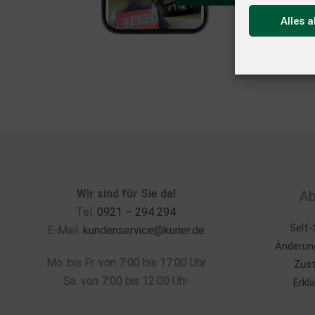
Alles 
Wir sind für Sie da!
Ab
Tel.
0921 – 294 294
Self-
E-Mail:
kundenservice@kurier.de
Änderun
Mo. bis Fr. von 7:00 bis 17:00 Uhr
Zust
Sa. von 7:00 bis 12:00 Uhr
Erkl