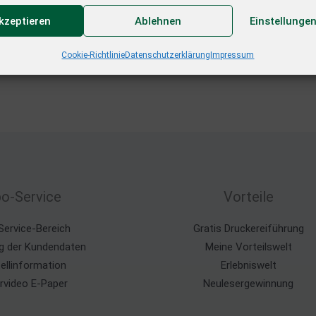
akzeptieren
Ablehnen
Einstellunge
Cookie-Richtlinie
Datenschutzerklärung
Impressum
o-Service
Vorteile
Service-Bereich
Gratis Druckereiführung
g der Kundendaten
Meine Vorteilswelt
ellinformation
Erlebniswelt
ärvideo E-Paper
Neulesergewinnung