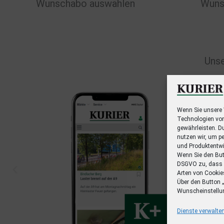
Wunschabo auswählen
Wuns
Unse
Wenn Sie unsere 
Technologien von
gewährleisten. Du
nutzen wir, um p
und Produktentw
Wenn Sie den Butt
DSGVO zu, dass 
Arten von Cookies
Über den Button „
Wunscheinstellu
Dienste verwalte