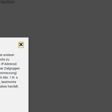
hließen
er anderen
site zu
. IP-Adresse)
er Zielgruppen
ionmessung).
Abs. 1 lit. a
n, bestimmte
okies handelt.