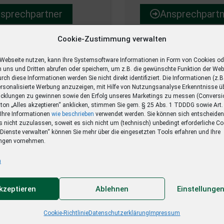
sprechpartner
Ansprechpartn
Cookie-Zustimmung verwalten
Webseite nutzen, kann Ihre Systemsoftware Informationen in Form von Cookies od
 uns und Dritten abrufen oder speichern, um z.B. die gewünschte Funktion der Web
rch diese Informationen werden Sie nicht direkt identifiziert. Die Informationen (z.B
ersonalisierte Werbung anzuzeigen, mit Hilfe von Nutzungsanalyse Erkenntnisse üb
icklungen zu gewinnen sowie den Erfolg unseres Marketings zu messen (Convers
on „Alles akzeptieren“ anklicken, stimmen Sie gem. § 25 Abs. 1 TDDDG sowie Art. 6 
ervice-Bereich
Zustell-Informatio
Ihre Informationen
wie beschrieben
verwendet werden. Sie können sich entscheide
 nicht zuzulassen, soweit es sich nicht um (technisch) unbedingt erforderliche Co
Dienste verwalten“ können Sie mehr über die eingesetzten Tools erfahren und Ihre
n Fragen zu Ihrem
Ihre gedruckte Tagesze
ngen vornehmen.
nt, wollen den Urlaubs-
nicht zugestellt?
n
amationsservice nutzen
nen Umzug melden?
Entdecken Sie unseren d
akzeptieren
Ablehnen
Einstellunge
Zustellservice.
lf-Service
Cookie-Richtlinie
Datenschutzerklärung
Impressum
Zustellservice