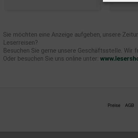
Sie möchten eine Anzeige aufgeben, unsere Zeitung
Leserreisen?
Besuchen Sie gerne unsere Geschäftsstelle. Wir fr
Oder besuchen Sie uns online unter:
www.lesersho
Preise
AGB