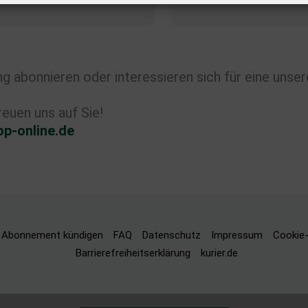
 abonnieren oder interessieren sich für eine unser
euen uns auf Sie!
p-online.de
Abonnement kündigen
FAQ
Datenschutz
Impressum
Cookie-
Barrierefreiheitserklärung
kurier.de