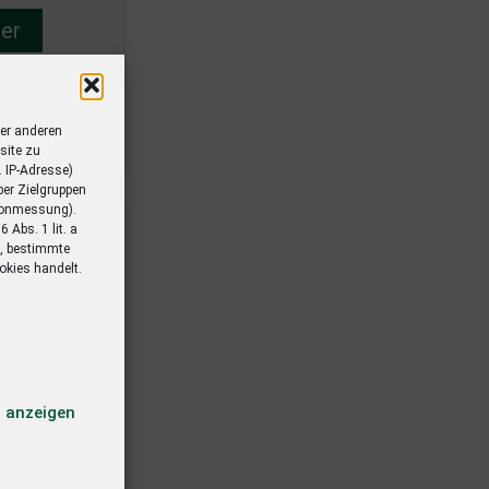
er
er anderen
site zu
. IP-Adresse)
er Zielgruppen
ionmessung).
Abs. 1 lit. a
n
n, bestimmte
okies handelt.
itung wurde
igitalen
n anzeigen