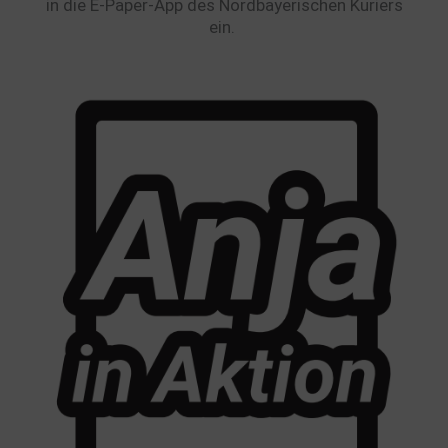
in die E-Paper-App des Nordbayerischen Kuriers
ein.