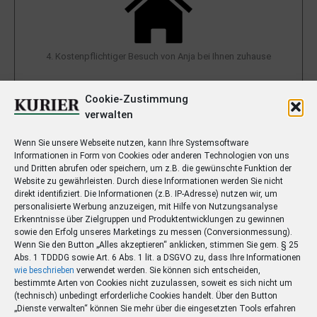
4. Kostenpflichtiger Besuch von Anja bei Ihnen zuhause
Cookie-Zustimmung
verwalten
Wenn Sie unsere Webseite nutzen, kann Ihre Systemsoftware
Informationen in Form von Cookies oder anderen Technologien von uns
und Dritten abrufen oder speichern, um z.B. die gewünschte Funktion der
Website zu gewährleisten. Durch diese Informationen werden Sie nicht
direkt identifiziert. Die Informationen (z.B. IP-Adresse) nutzen wir, um
personalisierte Werbung anzuzeigen, mit Hilfe von Nutzungsanalyse
Erkenntnisse über Zielgruppen und Produktentwicklungen zu gewinnen
sowie den Erfolg unseres Marketings zu messen (Conversionmessung).
Wenn Sie den Button „Alles akzeptieren“ anklicken, stimmen Sie gem. § 25
Abs. 1 TDDDG sowie Art. 6 Abs. 1 lit. a DSGVO zu, dass Ihre Informationen
5. Miet-Tablet erhalten (Samsung Galaxy Tab A9+, WLAN, 64 GB)
wie beschrieben
verwendet werden. Sie können sich entscheiden,
bestimmte Arten von Cookies nicht zuzulassen, soweit es sich nicht um
(technisch) unbedingt erforderliche Cookies handelt. Über den Button
„Dienste verwalten“ können Sie mehr über die eingesetzten Tools erfahren