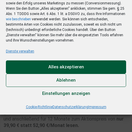
Gutschein nach Wahl: Edeka, Rossmann oder hagebau
sowie den Erfolg unseres Marketings zu messen (Conversionmessung).
Wenn Sie den Button „Alles akzeptieren“ anklicken, stimmen Sie gem. § 25
Abs. 1 TDDDG sowie Art. 6 Abs. 1 lit. a DSGVO zu, dass Ihre Informationen
Die Gutscheine werden im Januar 2026 verschickt.
wie beschrieben
verwendet werden. Sie können sich entscheiden,
bestimmte Arten von Cookies nicht zuzulassen, soweit es sich nicht um
(technisch) unbedingt erforderliche Cookies handelt. Über den Button
„Dienste verwalten“ können Sie mehr über die eingesetzten Tools erfahren
und Ihre Wunscheinstellungen vornehmen.
Dienste verwalten
Step
1
of 3
Alles akzeptieren
Abo mit Geschenk
*
Ja, ich möchte den Nordbayerischen Kurier als
digitale
Ablehnen
Ausgabe
bis zum 31.12.2025 gratis und anschließend für 12
Monate zum Aktionspreis von
nur 19,90 € statt 35,90
Einstellungen anzeigen
€/Monat lesen.
Ja, ich möchte den Nordbayerischen Kurier als
Cookie-Richtlinie
Datenschutzerklärung
Impressum
gedruckte und digitale Ausgabe
bis zum 31.12.2025 gratis
und anschließend für 12 Monate zum Aktionspreis von
nur
39,90 € statt 52,90 €/Monat lesen.