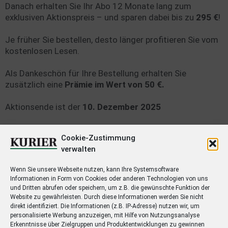
Danach erhalten Sie Ihr Abo 12 Monate lang zum
exklusiven Aktionspreis – und sparen dabei bis zu
295 €
!
Je früher Sie bestellen, desto länger profitieren Sie vom
kostenlosen Lesen.
Als Dankeschön für Ihre Bestellung erhalten Sie
zusätzlich eine
Prämie im Wert von 50 €.
Aktionsende ist der
10. Dezember 2025
Cookie-Zustimmung
Ihre Vorteile mit dem digitalen Zugang
verwalten
Vorabendausgabe ab 19.30 Uhr und komfortable
Wenn Sie unsere Webseite nutzen, kann Ihre Systemsoftware
Lesehilfen im E-Paper
Informationen in Form von Cookies oder anderen Technologien von uns
und Dritten abrufen oder speichern, um z.B. die gewünschte Funktion der
Rätselspaß mit vielfältigen Knobeleien
Website zu gewährleisten. Durch diese Informationen werden Sie nicht
Sparen in der Vorteilswelt
direkt identifiziert. Die Informationen (z.B. IP-Adresse) nutzen wir, um
personalisierte Werbung anzuzeigen, mit Hilfe von Nutzungsanalyse
Zugriff auf alle Premium-Inhalte auf kurier.de
Erkenntnisse über Zielgruppen und Produktentwicklungen zu gewinnen