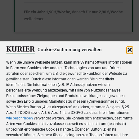
Für ein Jahr 1,90 €/Woche,
danach für
nur 2,90 €/Woche
weiterlesen.
Cookie-Zustimmung verwalten
Wenn Sie unsere Webseite nutzen, kann Ihre Systemsoftware Informationen
in Form von Cookies oder anderen Technologien von uns und Dritten
abrufen oder speichern, um z.B. die gewünschte Funktion der Website zu
gewährleisten. Durch diese Informationen werden Sie nicht direkt
identifiziert. Die Informationen (z.B. IP-Adresse) nutzen wir, um
Angebot für Kunden der gedruckten Zeitung
personalisierte Werbung anzuzeigen, mit Hilfe von Nutzungsanalyse
Erkenntnisse über Zielgruppen und Produktentwicklungen zu gewinnen
sowie den Erfolg unseres Marketings zu messen (Conversionmessung).
Jetzt das E-Paper inkl. PLUS dauerhaft kostenlos
Wenn Sie den Button „Alles akzeptieren“ anklicken, stimmen Sie gem. § 25
dazubuchen
Abs. 1 TDDDG sowie Art. 6 Abs. 1 lit. a DSGVO zu, dass Ihre Informationen
wie beschrieben
verwendet werden. Sie können sich entscheiden, bestimmte
Arten von Cookies nicht zuzulassen, soweit es sich nicht um (technisch)
unbedingt erforderliche Cookies handelt. Über den Button „Dienste
verwalten“ können Sie mehr über die eingesetzten Tools erfahren und Ihre