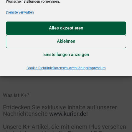
Wunscheinstellungen vornehmen.
Dienste verwalten
Alles akzeptieren
Ablehnen
Einstellungen anzeigen
Cookie-Richtlinie
Datenschutzerklärung
Impressum
Was ist K+?
Entdecken Sie exklusive Inhalte auf unserer
Nachrichtenseite
www.kurier.de
!
Unsere
K+
Artikel, die mit einem Plus versehen