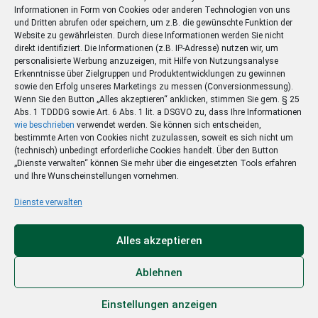
Informationen in Form von Cookies oder anderen Technologien von uns
die ersten
6 Wochen für nur 9,90 €
lesen
und Dritten abrufen oder speichern, um z.B. die gewünschte Funktion der
E-Paper ab 20 Uhr am Vorabend verfügbar
Website zu gewährleisten. Durch diese Informationen werden Sie nicht
direkt identifiziert. Die Informationen (z.B. IP-Adresse) nutzen wir, um
personalisierte Werbung anzuzeigen, mit Hilfe von Nutzungsanalyse
Erkenntnisse über Zielgruppen und Produktentwicklungen zu gewinnen
sowie den Erfolg unseres Marketings zu messen (Conversionmessung).
Wenn Sie den Button „Alles akzeptieren“ anklicken, stimmen Sie gem. § 25
Step
1
of 3
Abs. 1 TDDDG sowie Art. 6 Abs. 1 lit. a DSGVO zu, dass Ihre Informationen
wie beschrieben
verwendet werden. Sie können sich entscheiden,
bestimmte Arten von Cookies nicht zuzulassen, soweit es sich nicht um
Mein besonderes Angebot
*
(technisch) unbedingt erforderliche Cookies handelt. Über den Button
Ja,
ich lese den Nordbayerischen Kurier als E-Paper-
„Dienste verwalten“ können Sie mehr über die eingesetzten Tools erfahren
und Ihre Wunscheinstellungen vornehmen.
Ausgabe
6 Wochen
zum Sonderpreis von
nur 9,90 €.
Der
Bezug endet automatisch nach 6 Wochen.
Dienste verwalten
Startdatum:
Nach Bestelleingang zum nächstmöglichen Termin
Alles akzeptieren
(Bearbeitungszeit ca. 3-5 Tage).
Ablehnen
* = Pflichtfeld
Einstellungen anzeigen
Weiter