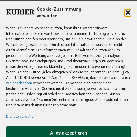
Cookie-Zustimmung
für nur
verwalten
19,90 €/Monat
Wenn Sie unsere Webseite nutzen, kann Ihre Systemsoftware
Informationen in Form von Cookies oder anderen Technologien von uns
Die Aktion ist bereits beendet
und Dritten abrufen oder speichern, um z.B. die gewünschte Funktion der
Website zu gewährleisten. Durch diese Informationen werden Sie nicht
direkt identifiziert. Die Informationen (z.B. IP-Adresse) nutzen wir, um
Sie sparen 120,- € im Vergleich zum Normalpreis.
personalisierte Werbung anzuzeigen, mit Hilfe von Nutzungsanalyse
* Gerät Ihrer Wahl mit 1,- € Zuzahlung
Erkenntnisse über Zielgruppen und Produktentwicklungen zu gewinnen
sowie den Erfolg unseres Marketings zu messen (Conversionmessung).
Wenn Sie den Button „Alles akzeptieren“ anklicken, stimmen Sie gem. § 25
Details
Abs. 1 TDDDG sowie Art. 6 Abs. 1 lit. a DSGVO zu, dass Ihre Informationen
wie beschrieben
verwendet werden. Sie können sich entscheiden,
bestimmte Arten von Cookies nicht zuzulassen, soweit es sich nicht um
Wenn Sie den Bezug nach der Mindestlaufzeit nicht
(technisch) unbedingt erforderliche Cookies handelt. Über den Button
beenden, lesen Sie nach 24 Monaten zum Preis von
„Dienste verwalten“ können Sie mehr über die eingesetzten Tools erfahren
8,90 €/Monat
zusätzlich zur gedruckten Zeitung
und Ihre Wunscheinstellungen vornehmen.
weiter.
Dienste verwalten
Alles akzeptieren