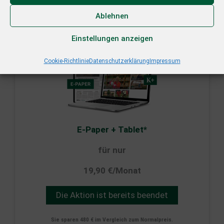
Ablehnen
Für
Neukunden
Einstellungen anzeigen
Cookie-Richtlinie
Datenschutzerklärung
Impressum
E-Paper + Tablet*
für nur
19,90 €/Monat
Die Aktion ist bereits beendet
Sie sparen 480 € im Vergleich zum Normalpreis.